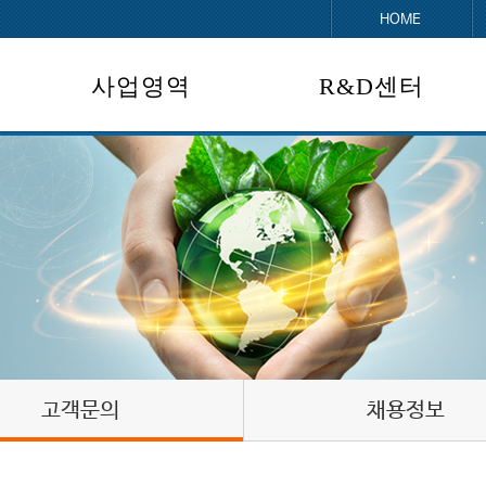
HOME
사업영역
R&D센터
에너지사업
보유기술
연구개발 및 특허
- 폐열회수/신재생에너지설비
- 사업실적
환경사업
- 폐기물소각/대기오염방지설비
- 사업실적
에너지/환경 사업개발
- 사업개발
고객문의
채용정보
- 사업실적