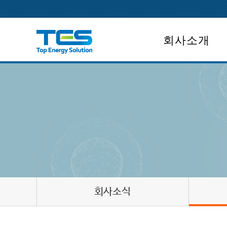
회사소개
회사개요
CEO인사말
회사연혁
조직도
면허보유
회사위치
회사소식